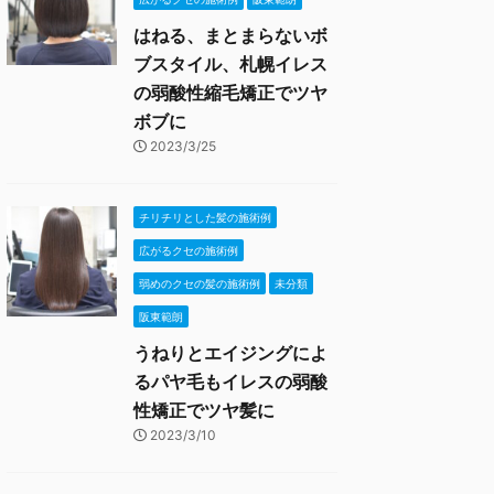
はねる、まとまらないボ
ブスタイル、札幌イレス
の弱酸性縮毛矯正でツヤ
ボブに
2023/3/25
チリチリとした髪の施術例
広がるクセの施術例
弱めのクセの髪の施術例
未分類
阪東範朗
うねりとエイジングによ
るパヤ毛もイレスの弱酸
性矯正でツヤ髪に
2023/3/10