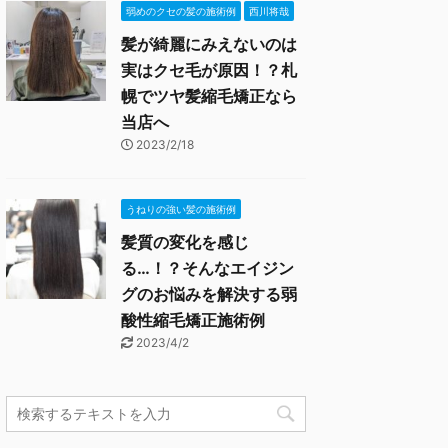
弱めのクセの髪の施術例
西川将哉
髪が綺麗にみえないのは
実はクセ毛が原因！？札
幌でツヤ髪縮毛矯正なら
当店へ
2023/2/18
うねりの強い髪の施術例
髪質の変化を感じ
る…！？そんなエイジン
グのお悩みを解決する弱
酸性縮毛矯正施術例
2023/4/2