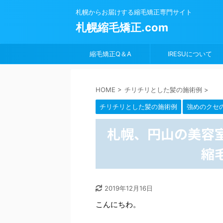
札幌からお届けする縮毛矯正専門サイト
札幌縮毛矯正.com
縮毛矯正Q＆A
IRESUについて
HOME
>
チリチリとした髪の施術例
>
チリチリとした髪の施術例
強めのクセ
札幌、円山の美容室
縮
2019年12月16日
こんにちわ。