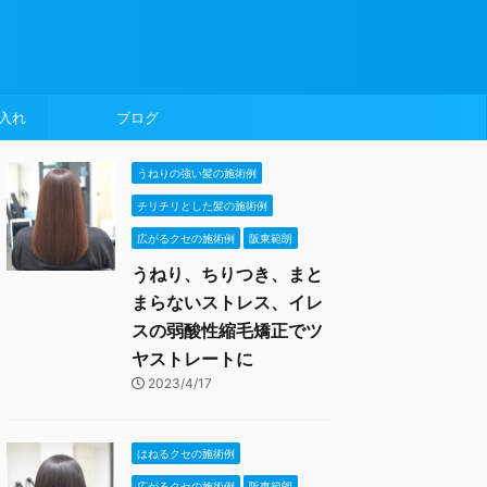
入れ
ブログ
うねりの強い髪の施術例
チリチリとした髪の施術例
広がるクセの施術例
阪東範朗
うねり、ちりつき、まと
まらないストレス、イレ
スの弱酸性縮毛矯正でツ
ヤストレートに
2023/4/17
はねるクセの施術例
広がるクセの施術例
阪東範朗