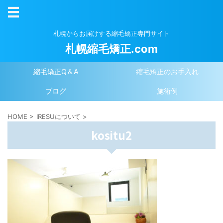
札幌からお届けする縮毛矯正専門サイト
札幌縮毛矯正.com
縮毛矯正Q＆A
縮毛矯正のお手入れ
ブログ
施術例
HOME
>
IRESUについて
>
kositu2