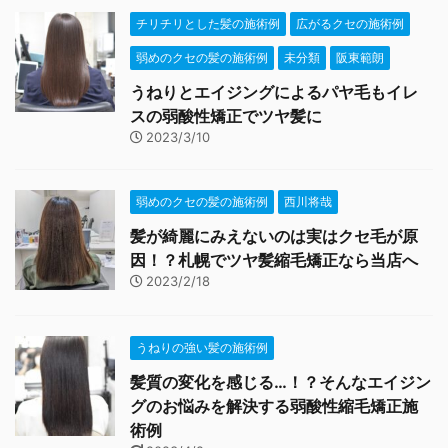
チリチリとした髪の施術例
広がるクセの施術例
弱めのクセの髪の施術例
未分類
阪東範朗
うねりとエイジングによるパヤ毛もイレ
スの弱酸性矯正でツヤ髪に
2023/3/10
弱めのクセの髪の施術例
西川将哉
髪が綺麗にみえないのは実はクセ毛が原
因！？札幌でツヤ髪縮毛矯正なら当店へ
2023/2/18
うねりの強い髪の施術例
髪質の変化を感じる…！？そんなエイジン
グのお悩みを解決する弱酸性縮毛矯正施
術例