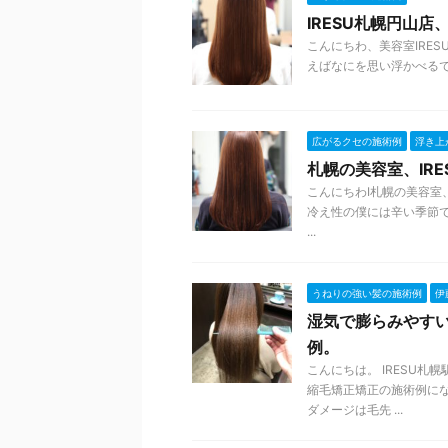
IRESU札幌円山
こんにちわ、美容室IRE
えばなにを思い浮かべるでし
広がるクセの施術例
浮き上
札幌の美容室、IR
こんにちわI札幌の美容室
冷え性の僕には辛い季節で
...
うねりの強い髪の施術例
伊
湿気で膨らみやす
例。
こんにちは。 IRESU
縮毛矯正矯正の施術例にな
ダメージは毛先 ...