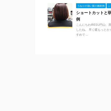
うねりの強い髪の施術例
シ
ショートカットと
例
こんにちわIRESU円山
したね。 早く暖もっとか
すめで ...