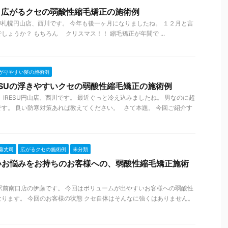
店、広がるクセの弱酸性縮毛矯正の施術例
SU札幌円山店、西川です。 今年も後一ヶ月になりましたね。 １２月と言
ょうか？ もちろん クリスマス！！ 縮毛矯正が年間で ...
がりやすい髪の施術例
ESUの浮きやすいクセの弱酸性縮毛矯正の施術例
、IRESU円山店、西川です。 最近ぐっと冷え込みましたね。 男なのに超
す。 良い防寒対策あれば教えてください。 さて本題。 今回ご紹介す
藤丈司
広がるクセの施術例
未分類
いお悩みをお持ちのお客様への、弱酸性縮毛矯正施術
札幌駅前南口店の伊藤です。 今回はボリュームが出やすいお客様への弱酸性
ります。 今回のお客様の状態 クセ自体はそんなに強くはありません。