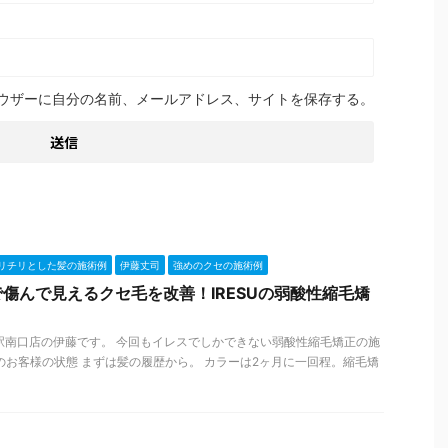
ウザーに自分の名前、メールアドレス、サイトを保存する。
リチリとした髪の施術例
伊藤丈司
強めのクセの施術例
傷んで見えるクセ毛を改善！IRESUの弱酸性縮毛矯
札幌駅南口店の伊藤です。 今回もイレスでしかできない弱酸性縮毛矯正の施
のお客様の状態 まずは髪の履歴から。 カラーは2ヶ月に一回程。縮毛矯