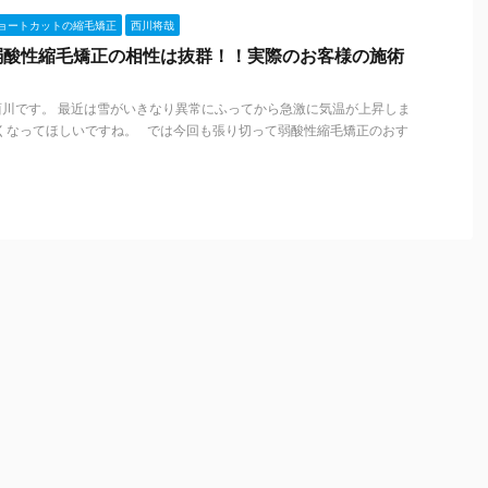
ョートカットの縮毛矯正
西川将哉
弱酸性縮毛矯正の相性は抜群！！実際のお客様の施術
、西川です。 最近は雪がいきなり異常にふってから急激に気温が上昇しま
くなってほしいですね。 では今回も張り切って弱酸性縮毛矯正のおす