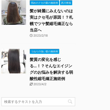
弱めのクセの髪の施術例
西川将哉
髪が綺麗にみえないのは
実はクセ毛が原因！？札
幌でツヤ髪縮毛矯正なら
当店へ
2023/2/18
うねりの強い髪の施術例
髪質の変化を感じ
る…！？そんなエイジン
グのお悩みを解決する弱
酸性縮毛矯正施術例
2023/4/2