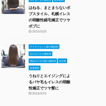
はねる、まとまらないボ
ブスタイル、札幌イレス
の弱酸性縮毛矯正でツヤ
ボブに
2023/3/25
チリチリとした髪の施術例
広がるクセの施術例
弱めのクセの髪の施術例
未分類
阪東範朗
うねりとエイジングによ
るパヤ毛もイレスの弱酸
性矯正でツヤ髪に
2023/3/10