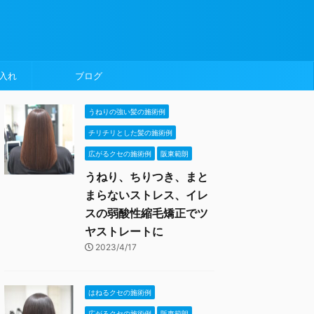
入れ
ブログ
うねりの強い髪の施術例
チリチリとした髪の施術例
広がるクセの施術例
阪東範朗
うねり、ちりつき、まと
まらないストレス、イレ
スの弱酸性縮毛矯正でツ
ヤストレートに
2023/4/17
はねるクセの施術例
広がるクセの施術例
阪東範朗