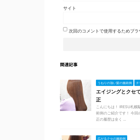
サイト
次回のコメントで使用するためブラ
関連記事
うねりの強い髪の施術例
チ
エイジングとクセで
正
こんにちは！ IRESU
術例のご紹介です！ 今回
正の履歴は全く ...
広がるクセの施術例