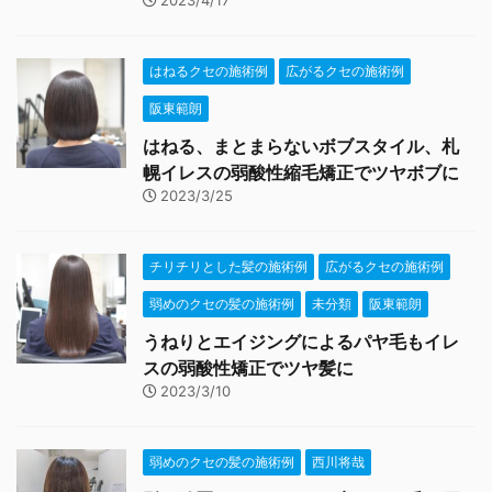
2023/4/17
はねるクセの施術例
広がるクセの施術例
阪東範朗
はねる、まとまらないボブスタイル、札
幌イレスの弱酸性縮毛矯正でツヤボブに
2023/3/25
チリチリとした髪の施術例
広がるクセの施術例
弱めのクセの髪の施術例
未分類
阪東範朗
うねりとエイジングによるパヤ毛もイレ
スの弱酸性矯正でツヤ髪に
2023/3/10
弱めのクセの髪の施術例
西川将哉