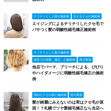
チリチリとした髪の施術例
広がるクセの施術例
エイジングによるチリチリしたクセ毛で
パサつく髪の弱酸性縮毛矯正施術例
チリチリとした髪の施術例
他店での失敗、修正、の施術例
西川将哉
他店でパーマ、ブリーチによる、びびり
やハイダメージに弱酸性縮毛矯正の施術
例
弱めのクセの髪の施術例
西川将哉
髪が綺麗にみえないのは実はクセ毛が原
因！？札幌でツヤ髪縮毛矯正なら当店へ