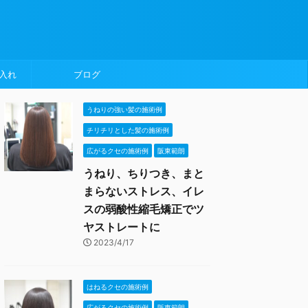
入れ
ブログ
うねりの強い髪の施術例
チリチリとした髪の施術例
広がるクセの施術例
阪東範朗
うねり、ちりつき、まと
まらないストレス、イレ
スの弱酸性縮毛矯正でツ
ヤストレートに
2023/4/17
はねるクセの施術例
広がるクセの施術例
阪東範朗