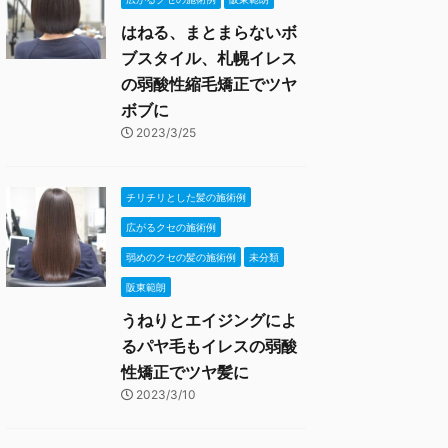
はねる、まとまらないボ
ブスタイル、札幌イレス
の弱酸性縮毛矯正でツヤ
ボブに
2023/3/25
チリチリとした髪の施術例
広がるクセの施術例
弱めのクセの髪の施術例
未分類
阪東範朗
うねりとエイジングによ
るパヤ毛もイレスの弱酸
性矯正でツヤ髪に
2023/3/10