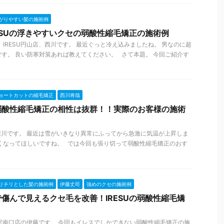
がりやすい髪の施術例
ESUの浮きやすいクセの弱酸性縮毛矯正の施術例
、IRESU円山店、西川です。 最近ぐっと冷え込みましたね。 男なのに超
す。 良い防寒対策あれば教えてください。 さて本題。 今回ご紹介す
ョートカットの縮毛矯正
西川将哉
弱酸性縮毛矯正の相性は抜群！！実際のお客様の施術
、西川です。 最近は雪がいきなり異常にふってから急激に気温が上昇しま
くなってほしいですね。 では今回も張り切って弱酸性縮毛矯正のおす
リチリとした髪の施術例
伊藤丈司
強めのクセの施術例
傷んで見えるクセ毛を改善！IRESUの弱酸性縮毛矯
札幌駅南口店の伊藤です。 今回もイレスでしかできない弱酸性縮毛矯正の施