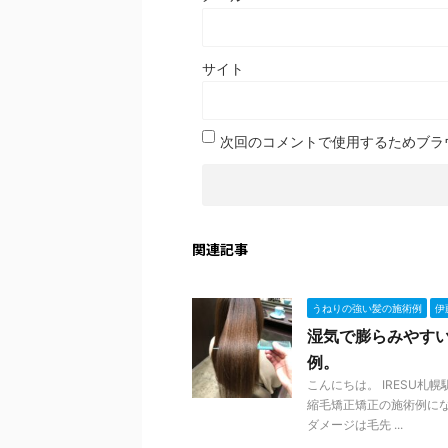
サイト
次回のコメントで使用するためブラ
関連記事
うねりの強い髪の施術例
伊
湿気で膨らみやす
例。
こんにちは。 IRESU
縮毛矯正矯正の施術例にな
ダメージは毛先 ...