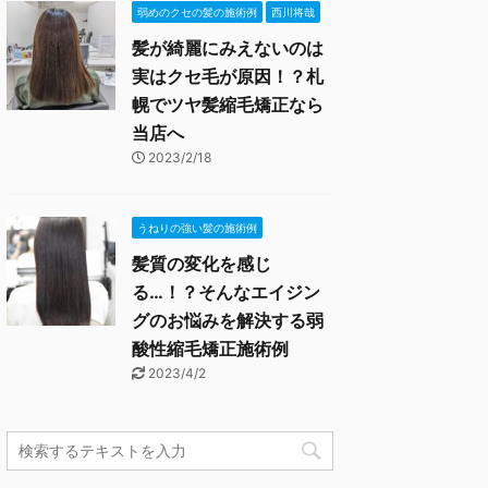
弱めのクセの髪の施術例
西川将哉
髪が綺麗にみえないのは
実はクセ毛が原因！？札
幌でツヤ髪縮毛矯正なら
当店へ
2023/2/18
うねりの強い髪の施術例
髪質の変化を感じ
る…！？そんなエイジン
グのお悩みを解決する弱
酸性縮毛矯正施術例
2023/4/2