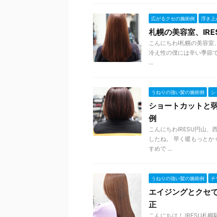
広がるクセの施術例
浮き上
札幌の美容室、IR
こんにちわI札幌の美容室
冷え性の僕には辛い季節で
...
うねりの強い髪の施術例
シ
ショートカットと
例
こんにちわIRESU円山
したね。 早く暖もっとか
すめで ...
うねりの強い髪の施術例
チ
エイジングとクセで
正
こんにちは！ IRESU