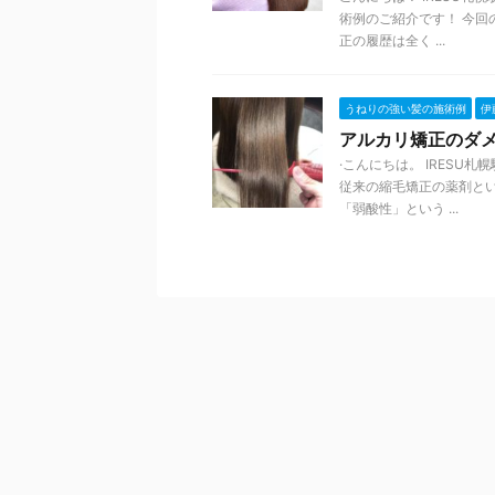
術例のご紹介です！ 今回
正の履歴は全く ...
うねりの強い髪の施術例
伊
アルカリ矯正のダ
·こんにちは。 IRES
従来の縮毛矯正の薬剤と
「弱酸性」という ...