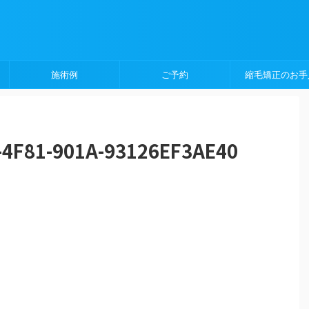
施術例
ご予約
縮毛矯正のお手
-4F81-901A-93126EF3AE40