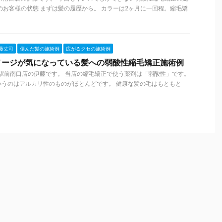
のお客様の状態 まずは髪の履歴から。 カラーは2ヶ月に一回程。縮毛矯
藤丈司
傷んだ髪の施術例
広がるクセの施術例
メージが気になっている髪への弱酸性縮毛矯正施術例
U札幌駅前南口店の伊藤です。 当店の縮毛矯正で使う薬剤は「弱酸性」です。
いうのはアルカリ性のものがほとんどです。 健康な髪の毛はもともと