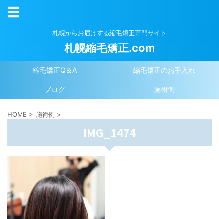
札幌からお届けする縮毛矯正専門サイト
札幌縮毛矯正.com
縮毛矯正Q＆A
縮毛矯正のお手入れ
ブログ
施術例
HOME
>
施術例
>
IMG_1474