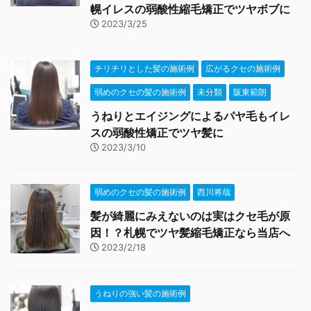
幌イレスの弱酸性縮毛矯正でツヤボブに
2023/3/25
チリチリとした髪の施術例
広がるクセの施術例
弱めのクセの髪の施術例
未分類
阪東範朗
うねりとエイジングによるパヤ毛もイレ
スの弱酸性矯正でツヤ髪に
2023/3/10
弱めのクセの髪の施術例
西川将哉
髪が綺麗にみえないのは実はクセ毛が原
因！？札幌でツヤ髪縮毛矯正なら当店へ
2023/2/18
うねりの強い髪の施術例