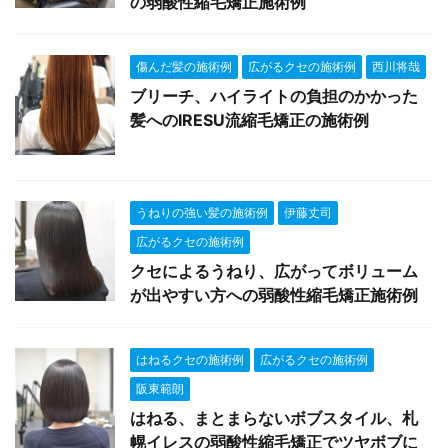
の弱酸性縮毛矯正施術例
傷んだ髪の施術例
広がるクセの施術例
西川将哉
ブリーチ、ハイライトの負担のかかった
髪へのIRESU流縮毛矯正の施術例
うねりの強い髪の施術例
伊藤丈司
広がるクセの施術例
クセによるうねり、広がってボリューム
が出やすい方への弱酸性縮毛矯正施術例
はねるクセの施術例
広がるクセの施術例
阪東範朗
はねる、まとまらないボブスタイル、札
幌イレスの弱酸性縮毛矯正でツヤボブに