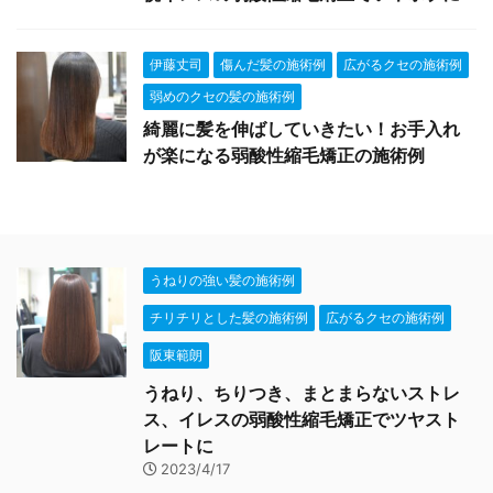
伊藤丈司
傷んだ髪の施術例
広がるクセの施術例
弱めのクセの髪の施術例
綺麗に髪を伸ばしていきたい！お手入れ
が楽になる弱酸性縮毛矯正の施術例
うねりの強い髪の施術例
チリチリとした髪の施術例
広がるクセの施術例
阪東範朗
うねり、ちりつき、まとまらないストレ
ス、イレスの弱酸性縮毛矯正でツヤスト
レートに
2023/4/17