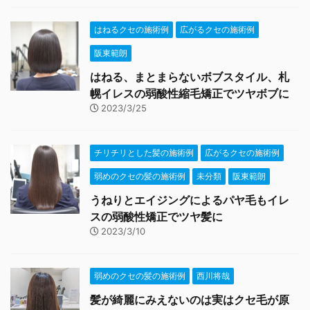
はねるクセの施術例
広がるクセの施術例
阪東範朗
はねる、まとまらないボブスタイル、札
幌イレスの弱酸性縮毛矯正でツヤボブに
2023/3/25
チリチリとした髪の施術例
広がるクセの施術例
弱めのクセの髪の施術例
未分類
阪東範朗
うねりとエイジングによるパヤ毛もイレ
スの弱酸性矯正でツヤ髪に
2023/3/10
弱めのクセの髪の施術例
西川将哉
髪が綺麗にみえないのは実はクセ毛が原