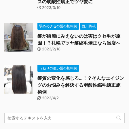
スの弱酸性矯正でツヤ髪に
2023/3/10
弱めのクセの髪の施術例
西川将哉
髪が綺麗にみえないのは実はクセ毛が原
因！？札幌でツヤ髪縮毛矯正なら当店へ
2023/2/18
うねりの強い髪の施術例
髪質の変化を感じる…！？そんなエイジン
グのお悩みを解決する弱酸性縮毛矯正施
術例
2023/4/2