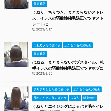
阪東範朗
うねり、ちりつき、まとまらないストレ
ス、イレスの弱酸性縮毛矯正でツヤスト
レートに
2023/4/17
はねるクセの施術例
広がるクセの施術例
阪東範朗
はねる、まとまらないボブスタイル、札
幌イレスの弱酸性縮毛矯正でツヤボブに
2023/3/25
チリチリとした髪の施術例
広がるクセの施術例
弱めのクセの髪の施術例
未分類
阪東範朗
うねりとエイジングによるパヤ毛もイレ