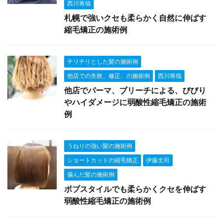
西川将哉
札幌で強いクセも柔らかく自然に伸ばす
縮毛矯正の施術例
チリチリとした髪の施術例
他店での失敗、修正、の施術例
西川将哉
他店でパーマ、ブリーチによる、びびり
やハイダメージに弱酸性縮毛矯正の施術
例
うねりの強い髪の施術例
ショートカットの縮毛矯正
伊藤丈司
傷んだ髪の施術例
ボブスタイルでも柔らかくクセを伸ばす
弱酸性縮毛矯正の施術例