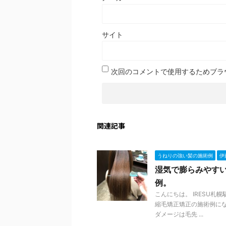
サイト
次回のコメントで使用するためブラ
関連記事
うねりの強い髪の施術例
伊
湿気で膨らみやす
例。
こんにちは。 IRESU
縮毛矯正矯正の施術例にな
ダメージは毛先 ...