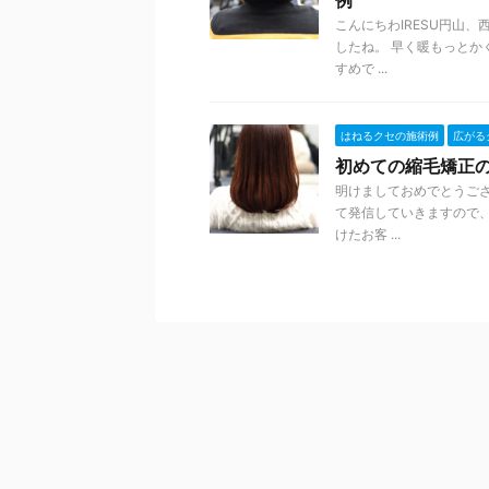
例
こんにちわIRESU円山
したね。 早く暖もっとか
すめで ...
はねるクセの施術例
広がる
初めての縮毛矯正
明けましておめでとうござ
て発信していきますので
けたお客 ...