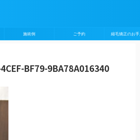
施術例
ご予約
縮毛矯正のお手
-4CEF-BF79-9BA78A016340