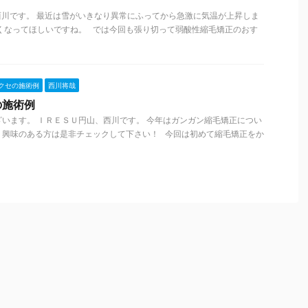
、西川です。 最近は雪がいきなり異常にふってから急激に気温が上昇しま
くなってほしいですね。 では今回も張り切って弱酸性縮毛矯正のおす
クセの施術例
西川将哉
の施術例
います。 ＩＲＥＳＵ円山、西川です。 今年はガンガン縮毛矯正につい
、興味のある方は是非チェックして下さい！ 今回は初めて縮毛矯正をか