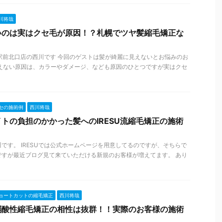
川将哉
いのは実はクセ毛が原因！？札幌でツヤ髪縮毛矯正な
札幌駅前北口店の西川です 今回のゲストは髪が綺麗に見えないとお悩みのお
見えない原因は、カラーやダメージ、なども原因のひとつですが実はクセ
セの施術例
西川将哉
トの負担のかかった髪へのIRESU流縮毛矯正の施術
です。 IRESUでは公式ホームページを用意してるのですが、そちらで
ですが最近ブログ見て来ていただける新規のお客様が増えてます。 あり
ョートカットの縮毛矯正
西川将哉
弱酸性縮毛矯正の相性は抜群！！実際のお客様の施術