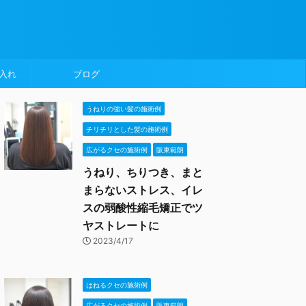
入れ
ブログ
うねりの強い髪の施術例
チリチリとした髪の施術例
広がるクセの施術例
阪東範朗
うねり、ちりつき、まと
まらないストレス、イレ
スの弱酸性縮毛矯正でツ
ヤストレートに
2023/4/17
はねるクセの施術例
広がるクセの施術例
阪東範朗