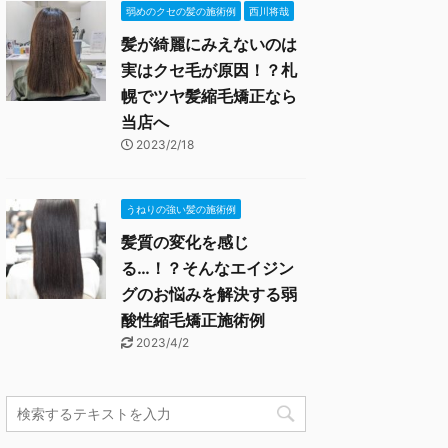
弱めのクセの髪の施術例
西川将哉
髪が綺麗にみえないのは
実はクセ毛が原因！？札
幌でツヤ髪縮毛矯正なら
当店へ
2023/2/18
うねりの強い髪の施術例
髪質の変化を感じ
る…！？そんなエイジン
グのお悩みを解決する弱
酸性縮毛矯正施術例
2023/4/2