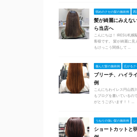
弱めのクセの髪の施術例
西
髪が綺麗にみえな
ら当店へ
こんにちは！ IRESU
客様です。 髪が綺麗に
もけっこう関係して ...
傷んだ髪の施術例
広がるク
ブリーチ、ハイライ
例
こんにちわイレス円山西川
もブログを書いているの
がとうございます！！ ...
うねりの強い髪の施術例
シ
ショートカットと