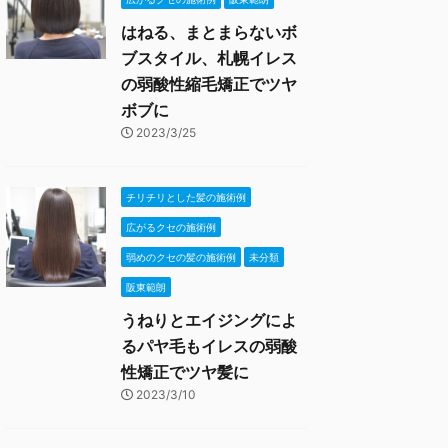
はねる、まとまらないボ
ブスタイル、札幌イレス
の弱酸性縮毛矯正でツヤ
ボブに
2023/3/25
チリチリとした髪の施術例
広がるクセの施術例
弱めのクセの髪の施術例
未分類
阪東範朗
うねりとエイジングによ
るパヤ毛もイレスの弱酸
性矯正でツヤ髪に
2023/3/10