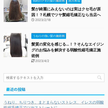
弱めのクセの髪の施術例
西川将哉
髪が綺麗にみえないのは実はクセ毛が原
因！？札幌でツヤ髪縮毛矯正なら当店へ
2023/2/18
うねりの強い髪の施術例
髪質の変化を感じる…！？そんなエイジン
グのお悩みを解決する弱酸性縮毛矯正施
術例
2023/4/2
最近の投稿
うねり、ちりつき、まとまらないストレス、イレスの弱酸
性縮毛矯正でツヤストレートに