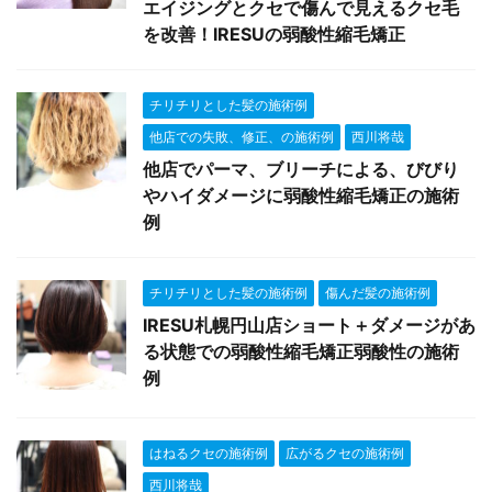
エイジングとクセで傷んで見えるクセ毛
を改善！IRESUの弱酸性縮毛矯正
チリチリとした髪の施術例
他店での失敗、修正、の施術例
西川将哉
他店でパーマ、ブリーチによる、びびり
やハイダメージに弱酸性縮毛矯正の施術
例
チリチリとした髪の施術例
傷んだ髪の施術例
IRESU札幌円山店ショート＋ダメージがあ
る状態での弱酸性縮毛矯正弱酸性の施術
例
はねるクセの施術例
広がるクセの施術例
西川将哉