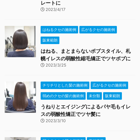
レートに
2023/4/17
はねるクセの施術例
広がるクセの施術例
阪東範朗
はねる、まとまらないボブスタイル、札
幌イレスの弱酸性縮毛矯正でツヤボブに
2023/3/25
チリチリとした髪の施術例
広がるクセの施術例
弱めのクセの髪の施術例
未分類
阪東範朗
うねりとエイジングによるパヤ毛もイレ
スの弱酸性矯正でツヤ髪に
2023/3/10