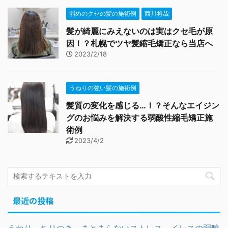
弱めのクセの髪の施術例
西川将哉
髪が綺麗にみえないのは実はクセ毛が原
因！？札幌でツヤ髪縮毛矯正なら当店へ
2023/2/18
うねりの強い髪の施術例
髪質の変化を感じる…！？そんなエイジン
グのお悩みを解決する弱酸性縮毛矯正施
術例
2023/4/2
最近の投稿