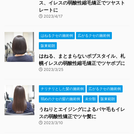
ス、イレスの弱酸性縮毛矯正でツヤスト
レートに
2023/4/17
はねるクセの施術例
広がるクセの施術例
阪東範朗
はねる、まとまらないボブスタイル、札
幌イレスの弱酸性縮毛矯正でツヤボブに
2023/3/25
チリチリとした髪の施術例
広がるクセの施術例
弱めのクセの髪の施術例
未分類
阪東範朗
うねりとエイジングによるパヤ毛もイレ
スの弱酸性矯正でツヤ髪に
2023/3/10