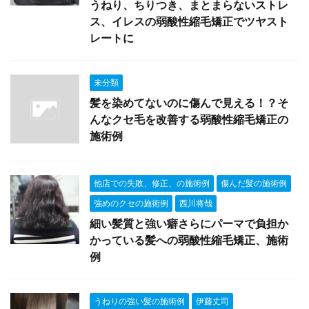
うねり、ちりつき、まとまらないストレ
ス、イレスの弱酸性縮毛矯正でツヤスト
レートに
未分類
髪を染めてないのに傷んで見える！？そ
んなクセ毛を改善する弱酸性縮毛矯正の
施術例
他店での失敗、修正、の施術例
傷んだ髪の施術例
強めのクセの施術例
西川将哉
細い髪質と強い癖さらにパーマで負担か
かっている髪への弱酸性縮毛矯正、施術
例
うねりの強い髪の施術例
伊藤丈司