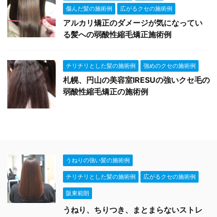
傷んだ髪の施術例
広がるクセの施術例
アルカリ矯正のダメージが気になってい
る髪への弱酸性縮毛矯正施術例
チリチリとした髪の施術例
強めのクセの施術例
札幌、円山の美容室IRESUの強いクセ毛の
弱酸性縮毛矯正の施術例
うねりの強い髪の施術例
チリチリとした髪の施術例
広がるクセの施術例
阪東範朗
うねり、ちりつき、まとまらないストレ