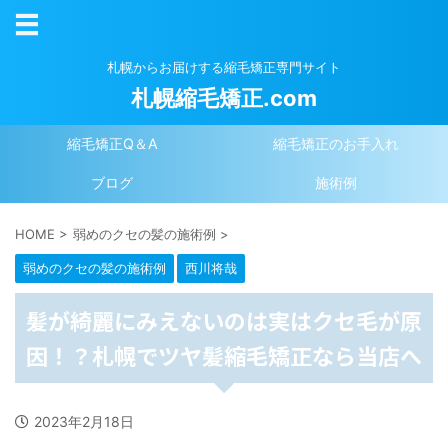
札幌からお届けする縮毛矯正専門サイト
札幌縮毛矯正.com
縮毛矯正Q＆A
縮毛矯正のお手入れ
ブログ
施術例
HOME
>
弱めのクセの髪の施術例
>
弱めのクセの髪の施術例
西川将哉
髪が綺麗にみえないのは実はクセ毛が原
因！？札幌でツヤ髪縮毛矯正なら当店へ
2023年2月18日