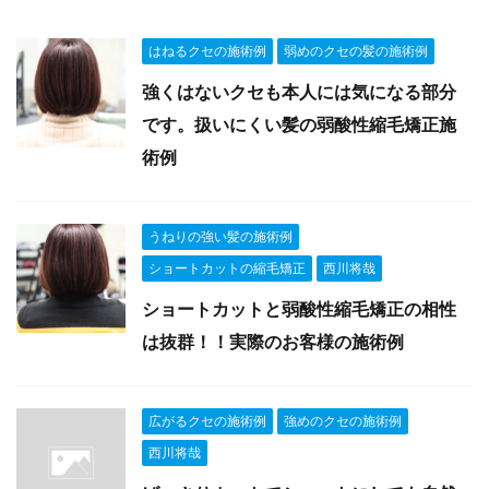
はねるクセの施術例
弱めのクセの髪の施術例
強くはないクセも本人には気になる部分
です。扱いにくい髪の弱酸性縮毛矯正施
術例
うねりの強い髪の施術例
ショートカットの縮毛矯正
西川将哉
ショートカットと弱酸性縮毛矯正の相性
は抜群！！実際のお客様の施術例
広がるクセの施術例
強めのクセの施術例
西川将哉