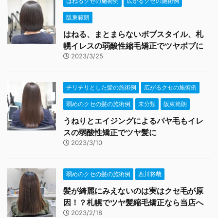
はねるクセの施術例
広がるクセの施術例
阪東範朗
はねる、まとまらないボブスタイル、札
幌イレスの弱酸性縮毛矯正でツヤボブに
2023/3/25
チリチリとした髪の施術例
広がるクセの施術例
弱めのクセの髪の施術例
未分類
阪東範朗
うねりとエイジングによるパヤ毛もイレ
スの弱酸性矯正でツヤ髪に
2023/3/10
弱めのクセの髪の施術例
西川将哉
髪が綺麗にみえないのは実はクセ毛が原
因！？札幌でツヤ髪縮毛矯正なら当店へ
2023/2/18