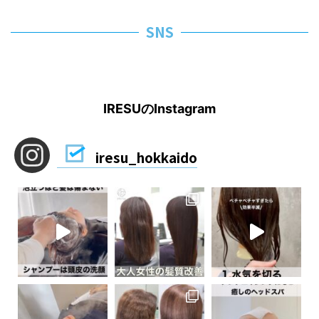
SNS
IRESUのInstagram
iresu_hokkaido