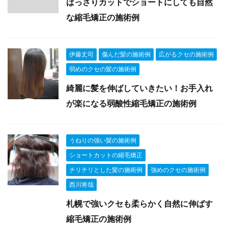
ばっさりカットでショートにしても自然
な縮毛矯正の施術例
伊藤丈司
傷んだ髪の施術例
広がるクセの施術例
弱めのクセの髪の施術例
綺麗に髪を伸ばしていきたい！お手入れ
が楽になる弱酸性縮毛矯正の施術例
うねりの強い髪の施術例
ショートカットの縮毛矯正
チリチリとした髪の施術例
強めのクセの施術例
西川将哉
札幌で強いクセも柔らかく自然に伸ばす
縮毛矯正の施術例