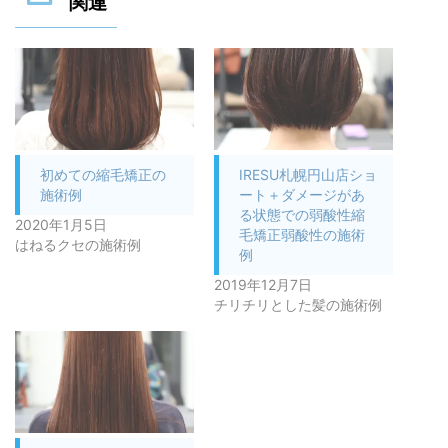
関連
初めての縮毛矯正の
IRESU札幌円山店ショ
施術例
ート＋ダメージがあ
る状態での弱酸性縮
2020年1月5日
毛矯正弱酸性の施術
はねるクセの施術例
例
2019年12月7日
チリチリとした髪の施術例