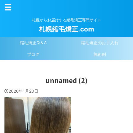
札幌からお届けする縮毛矯正専門サイト
札幌縮毛矯正.com
縮毛矯正Q＆A
縮毛矯正のお手入れ
ブログ
施術例
unnamed (2)
2020年1月20日