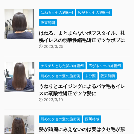
はねるクセの施術例
広がるクセの施術例
阪東範朗
はねる、まとまらないボブスタイル、札
幌イレスの弱酸性縮毛矯正でツヤボブに
2023/3/25
チリチリとした髪の施術例
広がるクセの施術例
弱めのクセの髪の施術例
未分類
阪東範朗
うねりとエイジングによるパヤ毛もイレ
スの弱酸性矯正でツヤ髪に
2023/3/10
弱めのクセの髪の施術例
西川将哉
髪が綺麗にみえないのは実はクセ毛が原