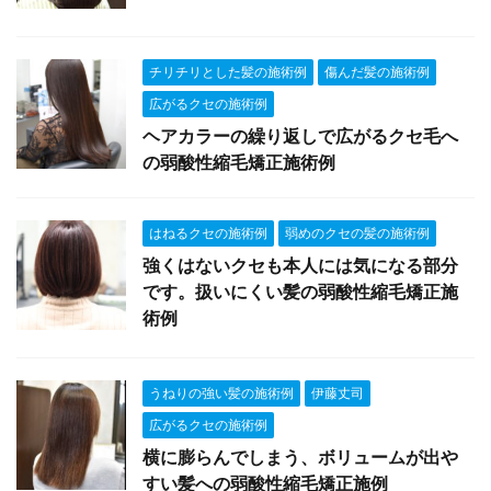
チリチリとした髪の施術例
傷んだ髪の施術例
広がるクセの施術例
ヘアカラーの繰り返しで広がるクセ毛へ
の弱酸性縮毛矯正施術例
はねるクセの施術例
弱めのクセの髪の施術例
強くはないクセも本人には気になる部分
です。扱いにくい髪の弱酸性縮毛矯正施
術例
うねりの強い髪の施術例
伊藤丈司
広がるクセの施術例
横に膨らんでしまう、ボリュームが出や
すい髪への弱酸性縮毛矯正施例