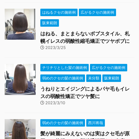
はねるクセの施術例
広がるクセの施術例
阪東範朗
はねる、まとまらないボブスタイル、札
幌イレスの弱酸性縮毛矯正でツヤボブに
2023/3/25
チリチリとした髪の施術例
広がるクセの施術例
弱めのクセの髪の施術例
未分類
阪東範朗
うねりとエイジングによるパヤ毛もイレ
スの弱酸性矯正でツヤ髪に
2023/3/10
弱めのクセの髪の施術例
西川将哉
髪が綺麗にみえないのは実はクセ毛が原