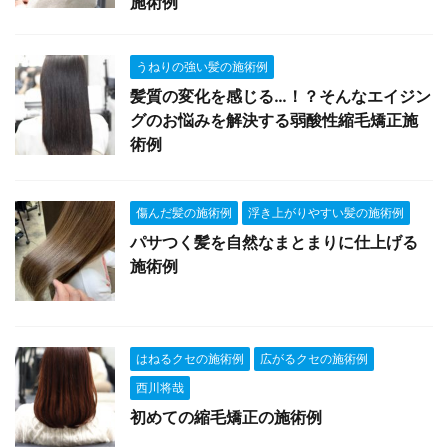
施術例
うねりの強い髪の施術例
髪質の変化を感じる…！？そんなエイジン
グのお悩みを解決する弱酸性縮毛矯正施
術例
傷んだ髪の施術例
浮き上がりやすい髪の施術例
パサつく髪を自然なまとまりに仕上げる
施術例
はねるクセの施術例
広がるクセの施術例
西川将哉
初めての縮毛矯正の施術例