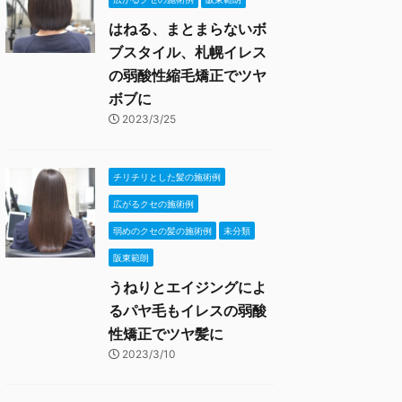
はねる、まとまらないボ
ブスタイル、札幌イレス
の弱酸性縮毛矯正でツヤ
ボブに
2023/3/25
チリチリとした髪の施術例
広がるクセの施術例
弱めのクセの髪の施術例
未分類
阪東範朗
うねりとエイジングによ
るパヤ毛もイレスの弱酸
性矯正でツヤ髪に
2023/3/10