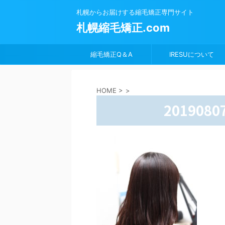
札幌からお届けする縮毛矯正専門サイト
札幌縮毛矯正.com
縮毛矯正Q＆A
IRESUについて
HOME
>
>
2019080