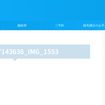
施術例
ご予約
縮毛矯正のお手
7143638_IMG_1553