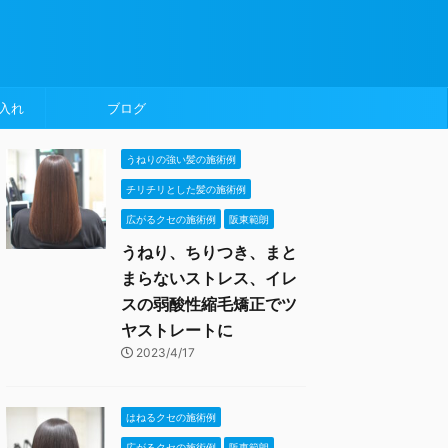
入れ
ブログ
うねりの強い髪の施術例
チリチリとした髪の施術例
広がるクセの施術例
阪東範朗
うねり、ちりつき、まと
まらないストレス、イレ
スの弱酸性縮毛矯正でツ
ヤストレートに
2023/4/17
はねるクセの施術例
広がるクセの施術例
阪東範朗