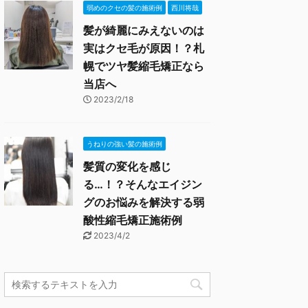
弱めのクセの髪の施術例
西川将哉
髪が綺麗にみえないのは
実はクセ毛が原因！？札
幌でツヤ髪縮毛矯正なら
当店へ
2023/2/18
うねりの強い髪の施術例
髪質の変化を感じ
る…！？そんなエイジン
グのお悩みを解決する弱
酸性縮毛矯正施術例
2023/4/2