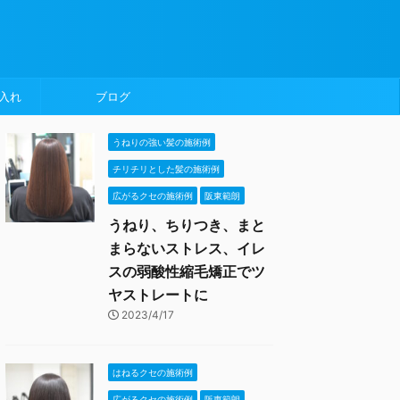
入れ
ブログ
うねりの強い髪の施術例
チリチリとした髪の施術例
広がるクセの施術例
阪東範朗
うねり、ちりつき、まと
まらないストレス、イレ
スの弱酸性縮毛矯正でツ
ヤストレートに
2023/4/17
はねるクセの施術例
広がるクセの施術例
阪東範朗