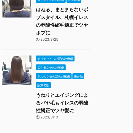
はねる、まとまらないボ
ブスタイル、札幌イレス
の弱酸性縮毛矯正でツヤ
ボブに
2023/3/25
チリチリとした髪の施術例
広がるクセの施術例
弱めのクセの髪の施術例
未分類
阪東範朗
うねりとエイジングによ
るパヤ毛もイレスの弱酸
性矯正でツヤ髪に
2023/3/10