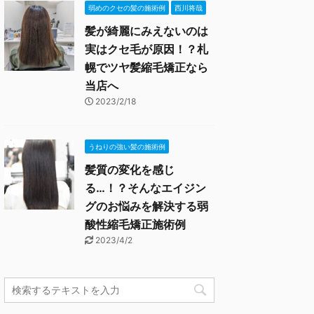
弱めのクセの髪の施術例
西川将哉
髪が綺麗にみえないのは
実はクセ毛が原因！？札
幌でツヤ髪縮毛矯正なら
当店へ
2023/2/18
うねりの強い髪の施術例
髪質の変化を感じ
る…！？そんなエイジン
グのお悩みを解決する弱
酸性縮毛矯正施術例
2023/4/2