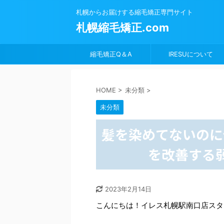
札幌からお届けする縮毛矯正専門サイト
札幌縮毛矯正.com
縮毛矯正Q＆A
IRESUについて
HOME
>
未分類
>
未分類
髪を染めてないのに
を改善する
2023年2月14日
こんにちは！イレス札幌駅南口店スタ