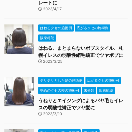
レートに
2023/4/17
はねるクセの施術例
広がるクセの施術例
阪東範朗
はねる、まとまらないボブスタイル、札
幌イレスの弱酸性縮毛矯正でツヤボブに
2023/3/25
チリチリとした髪の施術例
広がるクセの施術例
弱めのクセの髪の施術例
未分類
阪東範朗
うねりとエイジングによるパヤ毛もイレ
スの弱酸性矯正でツヤ髪に
2023/3/10