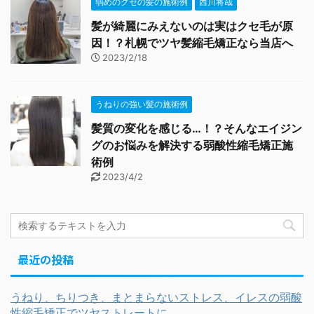
弱めのクセの髪の施術例
西川将哉
髪が綺麗にみえないのは実はクセ毛が原
因！？札幌でツヤ髪縮毛矯正なら当店へ
2023/2/18
うねりの強い髪の施術例
髪質の変化を感じる…！？そんなエイジン
グのお悩みを解決する弱酸性縮毛矯正施
術例
2023/4/2
最近の投稿
うねり、ちりつき、まとまらないストレス、イレスの弱酸
性縮毛矯正でツヤストレートに