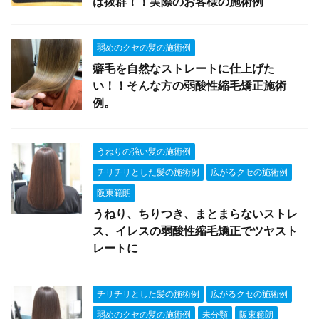
は抜群！！実際のお客様の施術例
弱めのクセの髪の施術例
癖毛を自然なストレートに仕上げた
い！！そんな方の弱酸性縮毛矯正施術
例。
うねりの強い髪の施術例
チリチリとした髪の施術例
広がるクセの施術例
阪東範朗
うねり、ちりつき、まとまらないストレ
ス、イレスの弱酸性縮毛矯正でツヤスト
レートに
チリチリとした髪の施術例
広がるクセの施術例
弱めのクセの髪の施術例
未分類
阪東範朗