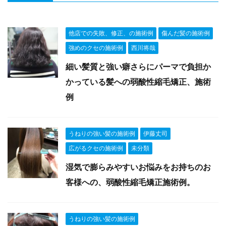
他店での失敗、修正、の施術例
傷んだ髪の施術例
強めのクセの施術例
西川将哉
細い髪質と強い癖さらにパーマで負担か
かっている髪への弱酸性縮毛矯正、施術
例
うねりの強い髪の施術例
伊藤丈司
広がるクセの施術例
未分類
湿気で膨らみやすいお悩みをお持ちのお
客様への、弱酸性縮毛矯正施術例。
うねりの強い髪の施術例