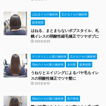
はねるクセの施術例
広がるクセの施術例
阪東範朗
はねる、まとまらないボブスタイル、札
幌イレスの弱酸性縮毛矯正でツヤボブに
2023/3/25
チリチリとした髪の施術例
広がるクセの施術例
弱めのクセの髪の施術例
未分類
阪東範朗
うねりとエイジングによるパヤ毛もイレ
スの弱酸性矯正でツヤ髪に
2023/3/10
弱めのクセの髪の施術例
西川将哉