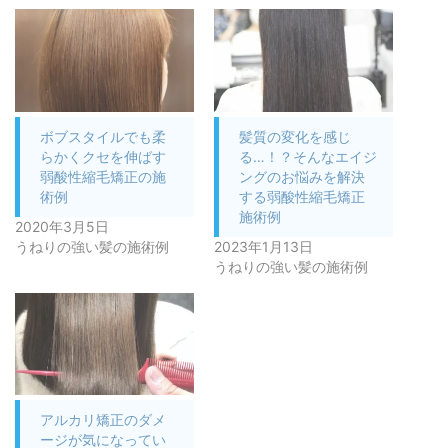
ボブスタイルでも柔
髪質の変化を感じ
らかくクセを伸ばす
る…！？そんなエイジ
弱酸性縮毛矯正の施
ングのお悩みを解決
術例
する弱酸性縮毛矯正
施術例
2020年3月5日
うねりの強い髪の施術例
2023年1月13日
うねりの強い髪の施術例
アルカリ矯正のダメ
ージが気になってい