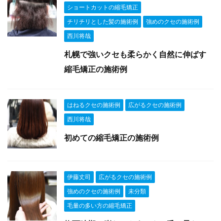
ショートカットの縮毛矯正
チリチリとした髪の施術例
強めのクセの施術例
西川将哉
札幌で強いクセも柔らかく自然に伸ばす
縮毛矯正の施術例
はねるクセの施術例
広がるクセの施術例
西川将哉
初めての縮毛矯正の施術例
伊藤丈司
広がるクセの施術例
強めのクセの施術例
未分類
毛量の多い方の縮毛矯正