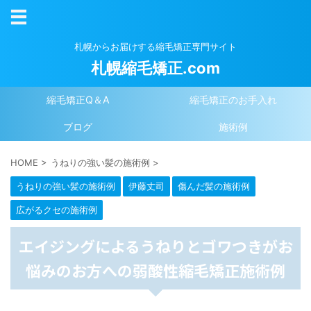
札幌からお届けする縮毛矯正専門サイト
札幌縮毛矯正.com
縮毛矯正Q＆A
縮毛矯正のお手入れ
ブログ
施術例
HOME
>
うねりの強い髪の施術例
>
うねりの強い髪の施術例
伊藤丈司
傷んだ髪の施術例
広がるクセの施術例
エイジングによるうねりとゴワつきがお
悩みのお方への弱酸性縮毛矯正施術例