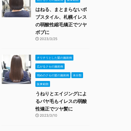
はねる、まとまらないボ
ブスタイル、札幌イレス
の弱酸性縮毛矯正でツヤ
ボブに
2023/3/25
チリチリとした髪の施術例
広がるクセの施術例
弱めのクセの髪の施術例
未分類
阪東範朗
うねりとエイジングによ
るパヤ毛もイレスの弱酸
性矯正でツヤ髪に
2023/3/10