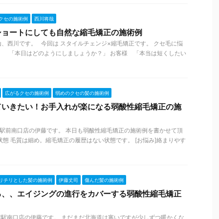
クセの施術例
西川将哉
ショートにしても自然な縮毛矯正の施術例
、西川です。 今回は スタイルチェンジ×縮毛矯正です。 クセ毛に悩
川 「本日はどのようにしましょうか？」 お客様 「本当は短くしたい
広がるクセの施術例
弱めのクセの髪の施術例
ていきたい！お手入れが楽になる弱酸性縮毛矯正の施
札幌駅前南口店の伊藤です。 本日も弱酸性縮毛矯正の施術例を書かせて頂
状態 毛質は細め。縮毛矯正の履歴はない状態です。 [お悩み]絡まりやす
リチリとした髪の施術例
伊藤丈司
傷んだ髪の施術例
る、、エイジングの進行をカバーする弱酸性縮毛矯正
札幌駅南口店の伊藤です。 まだまだ北海道は寒いですが少しずつ暖かくな