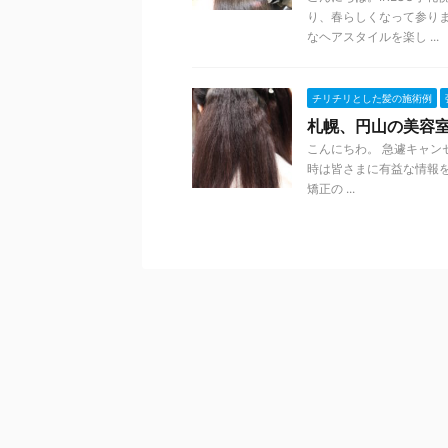
り、春らしくなって参り
なヘアスタイルを楽し ...
チリチリとした髪の施術例
札幌、円山の美容室
こんにちわ。 急遽キャン
時は皆さまに有益な情報を
矯正の ...