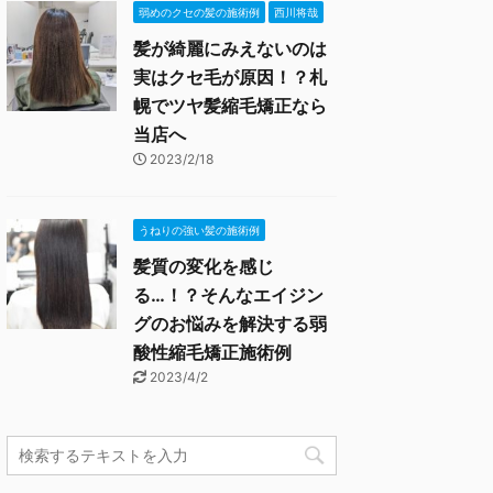
弱めのクセの髪の施術例
西川将哉
髪が綺麗にみえないのは
実はクセ毛が原因！？札
幌でツヤ髪縮毛矯正なら
当店へ
2023/2/18
うねりの強い髪の施術例
髪質の変化を感じ
る…！？そんなエイジン
グのお悩みを解決する弱
酸性縮毛矯正施術例
2023/4/2