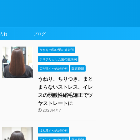
入れ
ブログ
うねりの強い髪の施術例
チリチリとした髪の施術例
広がるクセの施術例
阪東範朗
うねり、ちりつき、まと
まらないストレス、イレ
スの弱酸性縮毛矯正でツ
ヤストレートに
2023/4/17
はねるクセの施術例
広がるクセの施術例
阪東範朗