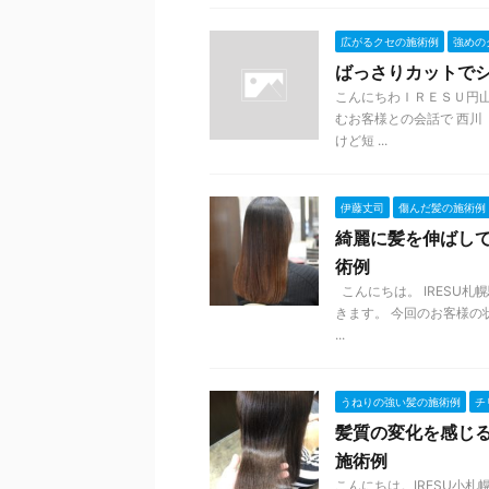
広がるクセの施術例
強めの
ばっさりカットで
こんにちわＩＲＥＳＵ円山
むお客様との会話で 西
けど短 ...
伊藤丈司
傷んだ髪の施術例
綺麗に髪を伸ばし
術例
こんにちは。 IRESU
きます。 今回のお客様の
...
うねりの強い髪の施術例
チ
髪質の変化を感じ
施術例
こんにちは。IRESU小