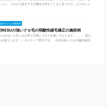
ました。 これから髪を下ろす機会が増えてくると思うので、よりキレイ
強めのクセの施術例
IRESUの強いクセ毛の弱酸性縮毛矯正の施術例
セルがはいり悲しみの果て日曜にブログを書いております。。。。 暇な
お届けします！！ ポジティブ西川です。 今回は強いクセVS酸性縮毛