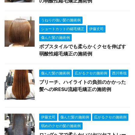
の弱酸性縮毛矯正施術例
うねりの強い髪の施術例
ショートカットの縮毛矯正
伊藤丈司
傷んだ髪の施術例
ボブスタイルでも柔らかくクセを伸ばす
弱酸性縮毛矯正の施術例
傷んだ髪の施術例
広がるクセの施術例
西川将哉
ブリーチ、ハイライトの負担のかかった
髪へのIRESU流縮毛矯正の施術例
伊藤丈司
傷んだ髪の施術例
広がるクセの施術例
弱めのクセの髪の施術例
ロングヘアで柔らかいツヤツヤストレー