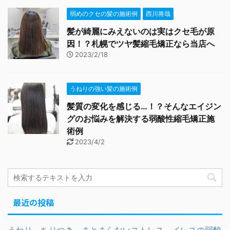
弱めのクセの髪の施術例
西川将哉
髪が綺麗にみえないのは実はクセ毛が原
因！？札幌でツヤ髪縮毛矯正なら当店へ
2023/2/18
うねりの強い髪の施術例
髪質の変化を感じる…！？そんなエイジン
グのお悩みを解決する弱酸性縮毛矯正施
術例
2023/4/2
最近の投稿