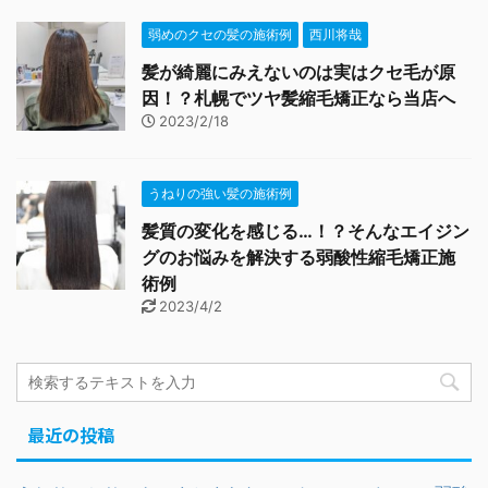
弱めのクセの髪の施術例
西川将哉
髪が綺麗にみえないのは実はクセ毛が原
因！？札幌でツヤ髪縮毛矯正なら当店へ
2023/2/18
うねりの強い髪の施術例
髪質の変化を感じる…！？そんなエイジン
グのお悩みを解決する弱酸性縮毛矯正施
術例
2023/4/2
最近の投稿