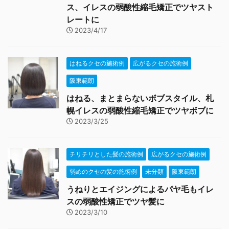
ス、イレスの弱酸性縮毛矯正でツヤスト
レートに
2023/4/17
はねるクセの施術例
広がるクセの施術例
阪東範朗
はねる、まとまらないボブスタイル、札
幌イレスの弱酸性縮毛矯正でツヤボブに
2023/3/25
チリチリとした髪の施術例
広がるクセの施術例
弱めのクセの髪の施術例
未分類
阪東範朗
うねりとエイジングによるパヤ毛もイレ
スの弱酸性矯正でツヤ髪に
2023/3/10